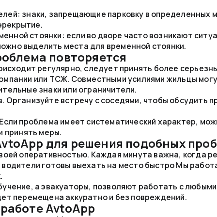
телей: знаки, запрещающие парковку в определенных 
ерекрытие.
менной стоянки: если во дворе часто возникают ситу
можно выделить места для временной стоянки.
проблема повторяется
оисходит регулярно, следует принять более серьезн
омпании или ТСЖ. Совместными усилиями жильцы могу
ительные знаки или ограничители.
. Организуйте встречу с соседями, чтобы обсудить 
Если проблема имеет систематический характер, мож
и принять меры.
vtoApp для решения подобных про
воей оперативностью. Каждая минута важна, когда р
водители готовы выехать на место быстро Мы работа
.
бучение, а эвакуаторы, позволяют работать с любыми
дет перемещена аккуратно и без повреждений.
 работе AvtoApp