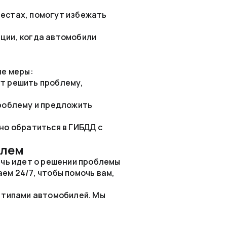
местах, помогут избежать
ации, когда автомобили
ые меры:
т решить проблему,
проблему и предложить
но обратиться в ГИБДД с
блем
ечь идет о решении проблемы
ем 24/7, чтобы помочь вам,
 типами автомобилей. Мы