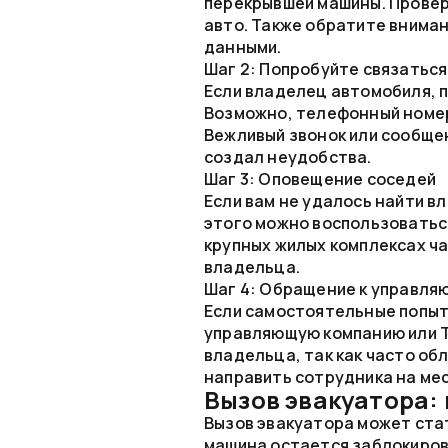
перекрывшей машины. Провер
авто. Также обратите вниман
данными.
Шаг 2: Попробуйте связатьс
Если владелец автомобиля, п
Возможно, телефонный номер 
Вежливый звонок или сообщен
создал неудобства.
Шаг 3: Оповещение соседей
Если вам не удалось найти в
этого можно воспользоваться
крупных жилых комплексах ч
владельца.
Шаг 4: Обращение к управля
Если самостоятельные попыт
управляющую компанию или Т
владельца, так как часто о
направить сотрудника на мес
Вызов эвакуатора: 
Вызов эвакуатора может ста
машина остается заблокиров