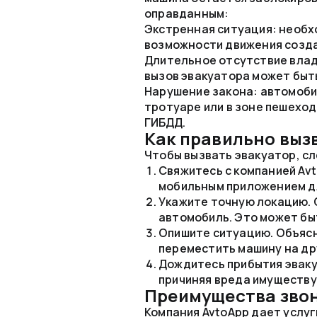
оправданным:
Экстренная ситуация: необхо
возможности движения созда
Длительное отсутствие влад
вызов эвакуатора может быт
Нарушение закона: автомоби
тротуаре или в зоне пешеход
ГИБДД.
Как правильно выз
Чтобы вызвать эвакуатор, с
Свяжитесь с компанией Av
мобильным приложением дл
Укажите точную локацию. 
автомобиль. Это может бы
Опишите ситуацию. Объясн
переместить машину на др
Дождитесь прибытия эваку
причиняя вреда имуществу
Преимущества звон
Компания AvtoApp дает услуг