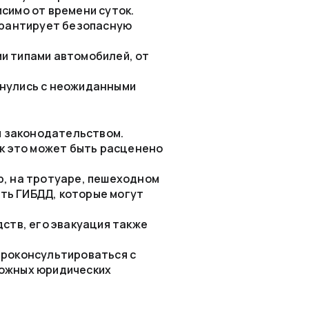
симо от времени суток.
гарантирует безопасную
и типами автомобилей, от
кнулись с неожиданными
я законодательством.
к это может быть расценено
р, на тротуаре, пешеходном
ать ГИБДД, которые могут
ств, его эвакуация также
проконсультироваться с
можных юридических