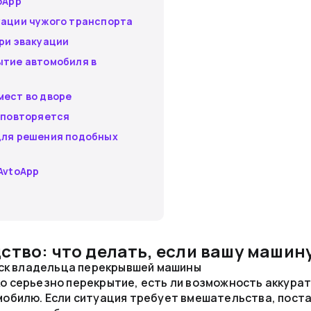
oApp
уации чужого транспорта
ри эвакуации
ытие автомобиля в
мест во дворе
 повторяется
для решения подобных
AvtoApp
ство: что делать, если вашу машин
оиск владельца перекрывшей машины
 серьезно перекрытие, есть ли возможность аккурат
мобилю. Если ситуация требует вмешательства, пост