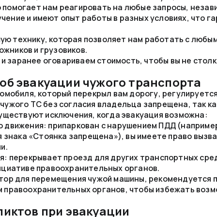
 помогает нам реагировать на любые запросы, незави
учение и имеют опыт работы в разных условиях, что 
ую технику, которая позволяет нам работать с любым
ожников и грузовиков.
и заранее оговариваем стоимость, чтобы вы не стол
об эвакуации чужого транспорта
томобиля, который перекрыл вам дорогу, регулируетс
чужого ТС без согласия владельца запрещена, так ка
существуют исключения, когда эвакуация возможна:
 движения: припаркован с нарушением ПДД (наприме
я знака «Стоянка запрещена»), вы имеете право вызв
и.
я: перекрывает проезд для других транспортных сред
ициативе правоохранительных органов.
тор для перемещения чужой машины, рекомендуется 
 правоохранительных органов, чтобы избежать воз
ликтов при эвакуации