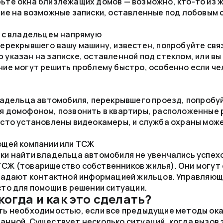
ьте окна близлежащих домов — возможно, кто-то из 
ие на возможные записки, оставленные под лобовым 
я с владельцем напрямую
ерекрывшего вашу машину, известен, попробуйте связ
указан на записке, оставленной под стеклом, или вы
ие могут решить проблему быстро, особенно если че
ладельца автомобиля, перекрывшего проезд, попробу
 домофоном, позвонить в квартиры, расположенные р
асто установлены видеокамеры, и служба охраны мо
ющей компании или ТСЖ
ки найти владельца автомобиля не увенчались успехо
СЖ (товарищество собственников жилья). Они могут 
бладают контактной информацией жильцов. Управляю
то для помощи в решении ситуации.
когда и как это сделать?
ть необходимостью, если все предыдущие методы ок
анной. Существует несколько ситуаций, когда вызов