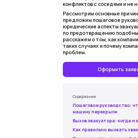
конфликтов с соседями и не
Рассмотрим основные причин
предложим пошаговое руково
юридические аспекты эвакуа
по предотвращению подобных
расскажем о том, как компан
таких случаях и почему ком
проблем.
Оформить заяв
Содержание
Пошаговое руководство: чт
машину перекрыли
Вызов эвакуатора: когда и 
Как правильно вызвать эва