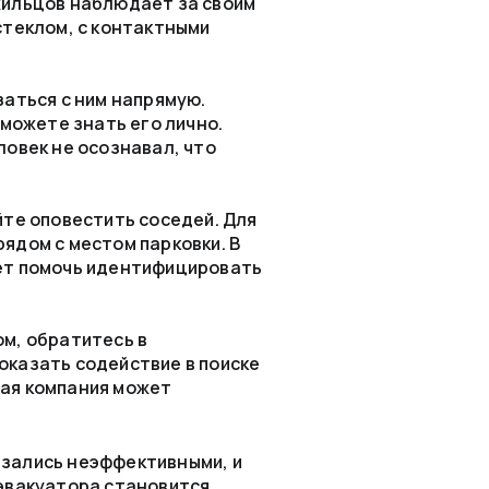
жильцов наблюдает за своим
стеклом, с контактными
аться с ним напрямую.
 можете знать его лично.
ловек не осознавал, что
йте оповестить соседей. Для
ядом с местом парковки. В
жет помочь идентифицировать
м, обратитесь в
оказать содействие в поиске
щая компания может
азались неэффективными, и
 эвакуатора становится