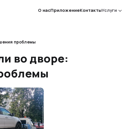
О нас
Приложение
Контакты
Услуги
ешения проблемы
ли во дворе:
проблемы