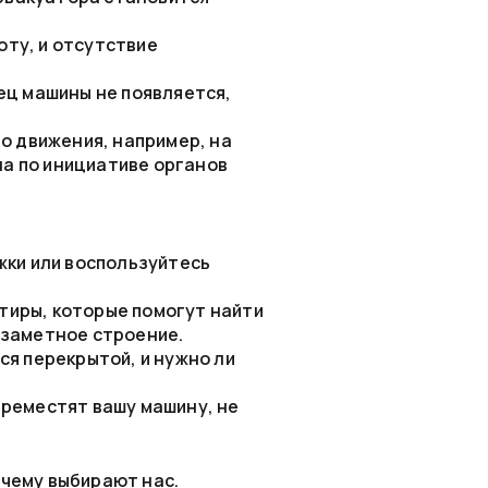
оту, и отсутствие
ец машины не появляется,
о движения, например, на
на по инициативе органов
жки или воспользуйтесь
тиры, которые помогут найти
 заметное строение.
ся перекрытой, и нужно ли
ереместят вашу машину, не
очему выбирают нас.