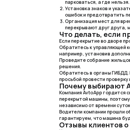
парковаться, а где нельзя.
Установка знаков и указа
ошибок и предотвратить п
Организация мест для вре
перекрывают друг друга, 
Что делать, если 
Если перекрытие во дворе пр
Обратитесь к управляющей к
например, установив дополн
Проведите собрание жильцов
решения.
Обратитесь в органы ГИБДД. 
просьбой провести проверку 
Почему выбирают A
Компания AvtoApp гордится с
перекрытой машины, поэтому 
независимо от времени суток
Водители компании прошли о
гарантируем, что машина бу
Отзывы клиентов о