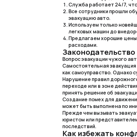
Служба работает 24/7, что
Все сотрудники прошли об
эвакуацию авто.
Используем только новейш
легковых машин до внедор
Предлагаем хорошие цены 
расходами.
Законодательство 
Вопрос эвакуации чужого ав
Самостоятельная эвакуация 
как самоуправство. Однако 
Нарушение правил дорожного
переходе или в зоне действи
принять решение об эвакуаци
Создание помех для движени
может быть выполнена по ин
Прежде чем вызывать эвакуа
юристом или представителем
последствий.
Как избежать конф