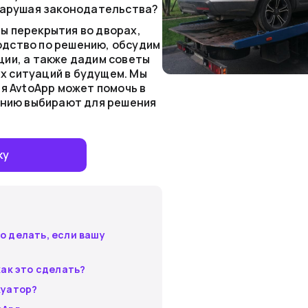
 нарушая законодательства?
ы перекрытия во дворах,
дство по решению, обсудим
ции, а также дадим советы
 ситуаций в будущем. Мы
ия AvtoApp может помочь в
панию выбирают для решения
ку
о делать, если вашу
как это сделать?
куатор?