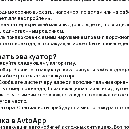
димо срочно выехать, например, по делам или на раб
ет для вас проблемы.
ельца перекрывшей машины: долго ждете, но владел
ь единственным решением.
ль припаркован с явным нарушением правил дорожног
ного перехода, его эвакуация может быть произведе
вать эвакуатор?
ледуйте следующему алгоритму.
toApp. Звоните в нашу круглосуточную службу поддер
я быстрого вызова эвакуатора.
Сообщите диспетчеру адрес и дополнительные ориен
ть номер подъезда, близлежащий магазин или другое
ите, что именно произошло, как долго машина остает
угое место.
атора. Специалисты прибудут на место, аккуратно п
.
ка в AvtoApp
и эвакуации автомобилей в сложных ситуациях. Вот п