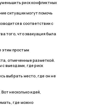
 уменьшить риск конфликтных
ние ситуации могут помочь
изводится в соответствии с
тва того, что эвакуация была
е этим простым
ста, отмеченные разметкой.
м с выездами, где риск
сь выбрать место, где он не
 Вот несколько идей,
имать, где можно