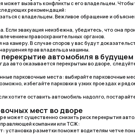
я может вызвать конфликты с его владельцем. Чтобы
 следующих рекомендаций:
заться с владельцем. Вежливое обращение и объясне
а. Если эвакуация неизбежна, убедитесь, что она про
ивлечением правоохранительных органов.
 на камеру. В случае споров у вас будут доказательс
з нарушения прав владельца машины.
 перекрытие автомобиля в будущем
огда авто оказывается перекрытым во дворе, следуйт
нные парковочные места: выбирайте парковочные ме
озможно, избегайте парковки в узких проездах и рядо
сли хотите оставить автомобиль надолго, постарайте
вочных мест во дворе
ре может существенно снизить риск перекрытия авто.
управляющей компании или ТСЖ:
т: установка разметки поможет водителям четче пон