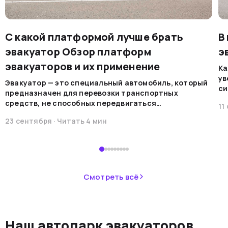
С какой платформой лучше брать
В
эвакуатор Обзор платформ
э
эвакуаторов и их применение
Ка
ув
Эвакуатор — это специальный автомобиль, который
си
предназначен для перевозки транспортных
на
средств, не способных передвигаться
11
мо
самостоятельно по каким-либо причинам. Эти
ре
23 сентября
· Читать
4
мин
машины обеспечивают безопасную
во
транспортировку в случае поломок, аварий или при
В 
необходимости перемещения.&nbsp;
пр
ав
не
Смотреть всё
ав
си
не
Наш автопарк эвакуаторов