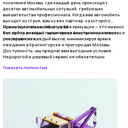
поселение Москвы, где каждый день происходят
десятки автомобильных ситуаций, требующих
вмешательства профессионала. Когда ваш автомобиль
выходит из строя, вам нужен партнер, на которого
Преимущества нашей службы:
можно полагаться. Наша служба эвакуации — это именно
Быстрота реакции: наши специалисты оперативно
тот выбор, который гарантирует безупречное качество и
реагируют на каждый вызов, минимизируя время
оперативность.
ожидания в Красногорске и пригородах Москвы.
Доступность: мы предлагаем выгодные условия.
Недорогой и дешевый сервис не обязательно
означает низкое качество. С нами вы получаете
Показать полностью
высший стандарт обслуживания по лучшей цене.
Круглосуточная работа: мы всегда готовы прийти на
помощь, вне зависимости от времени суток.
Простота: заказать эвакуатор у нас проще простого.
Профессиональная команда всегда готова ответить
на ваш запрос.