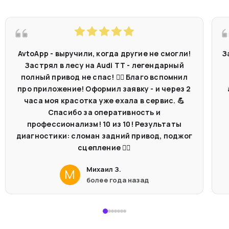
AvtoApp - выручили, когда другие не смогли!
З
Застрял в лесу на Audi TT - легендарный
полный привод не спас! 🤷‍♂️ Благо вспомнил
про приложение! Оформил заявку - и через 2
часа моя красотка уже ехала в сервис. 💪
Спасибо за оперативность и
профессионализм! 10 из 10! Результаты
диагностики: сломан задний привод, поджог
сцепление 🤦‍♂️
Михаил З.
М
более года назад