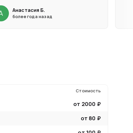
Анастасия Б.
А
более года назад
Стоимость
от
2000
₽
от
80
₽
от
100
₽