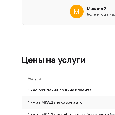
Михаил З.
М
более года на
Цены на услуги
Услуга
1 час ожидания по вине клиента
1 км за МКАД легковое авто
1 км за МКАД легкий грузовик/микроавтобу