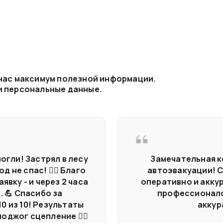
ем автопарке не только
а также манипуляторы
ависимо от того,
— мы готовы помочь.
могут возникнуть в
углосуточно,
в Химках.
 нас максимум полезной информации.
и персональные данные.
могли! Застрял в лесу
Замечательная к
 не спас! 🤷‍♂️ Благо
автоэвакуации! 
вку - и через 2 часа
оперативно и акку
. 💪 Спасибо за
профессионало
0 из 10! Результаты
аккур
джог сцепление 🤦‍♂️