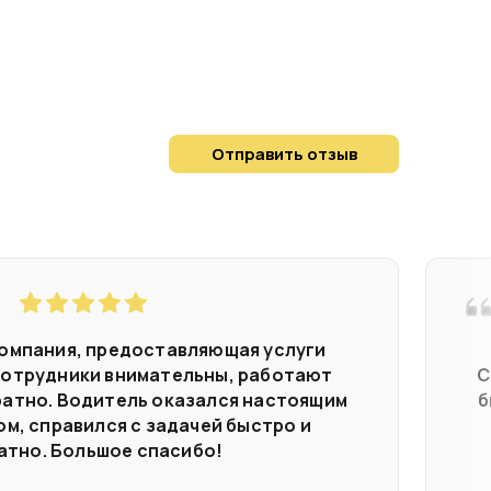
Отправить отзыв
омпания, предоставляющая услуги
Сотрудники внимательны, работают
С
ратно. Водитель оказался настоящим
б
м, справился с задачей быстро и
атно. Большое спасибо!