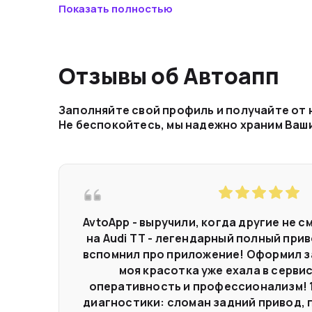
Показать полностью
Внедорожный эвакуатор и манипулятор: в наш
стандартные, но и внедорожные эвакуаторы, 
для особо сложных и специфичных задач. Нез
стандартное ли у вас авто или микроавтобус 
Отзывы об Автоапп
Круглосуточная работа: проблемы на дороге 
любое время суток. Наша служба работает кр
гарантируя своевременный вызов эвакуатора 
Заполняйте свой профиль и получайте от
Не беспокойтесь, мы надежно храним Ваш
AvtoApp - выручили, когда другие не с
на Audi TT - легендарный полный привод
вспомнил про приложение! Оформил зая
моя красотка уже ехала в сервис
оперативность и профессионализм! 1
диагностики: сломан задний привод, по