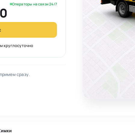
Операторы на связи 24/7
60
с
м круглосуточно
 примем сразу.
Химки