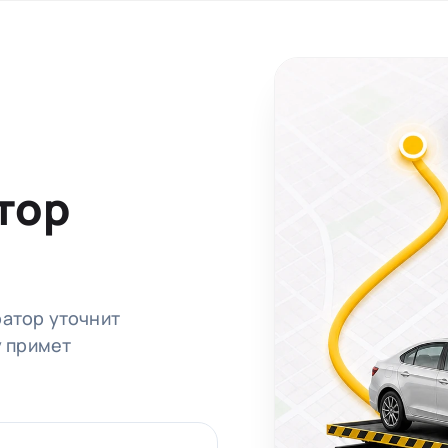
тор
ратор уточнит
у примет