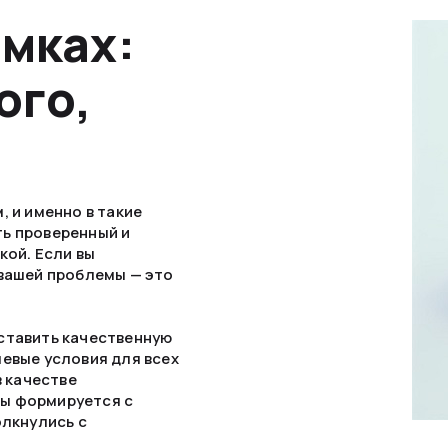
имках:
ого,
, и именно в такие
ть проверенный и
кой. Если вы
 вашей проблемы — это
ставить качественную
шевые условия для всех
в качестве
ты формируется с
олкнулись с
т.