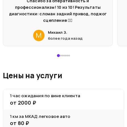
Спасибо за оперативность и
профессионализм! 10 из 10! Результаты
диагностики: сломан задний привод, поджог
сцепление 🤦‍♂️
Михаил З.
М
более года назад
Цены на услуги
1 час ожидания по вине клиента
от
2000
₽
1 км за МКАД легковое авто
от
80
₽