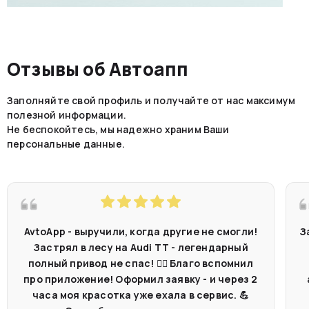
Отзывы об Автоапп
Заполняйте свой профиль и получайте от нас максимум
полезной информации.
Не беспокойтесь, мы надежно храним Ваши
персональные данные.
AvtoApp - выручили, когда другие не смогли!
З
Застрял в лесу на Audi TT - легендарный
полный привод не спас! 🤷‍♂️ Благо вспомнил
про приложение! Оформил заявку - и через 2
часа моя красотка уже ехала в сервис. 💪