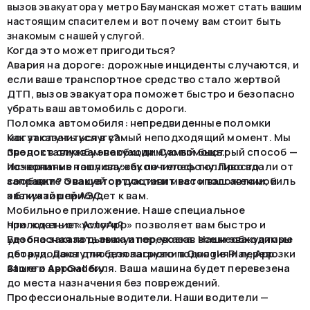
вызов эвакуатора у метро Бауманская может стать вашим
настоящим спасителем и вот почему вам стоит быть
знакомым с нашей услугой.
Когда это может пригодиться?
Авария на дороге: дорожные инциденты случаются, и
если ваше транспортное средство стало жертвой
ДТП, вызов эвакуатора поможет быстро и безопасно
убрать ваш автомобиль с дороги.
Поломка автомобиля: непредвиденные поломки
могут случиться в самый неподходящий момент. Мы
Как заказать услугу?
предоставим вам необходимую помощь.
Звонок в службу эвакуации. Самый быстрый способ —
Исчерпание топлива: закончилось топливо вдали от
позвонить в нашу службу по телефону. Просто
заправки? Эвакуатор доставит вас и ваш автомобиль
сообщите о вашей ситуации и местоположении, и
к ближайшей АЗС.
эвакуатор прибудет к вам.
Мобильное приложение. Наше специальное
приложение «AvtoApp» позволяет вам быстро и
Что ждать от услуги?
удобно заказать эвакуатор, указав все необходимые
Безопасная подъемка и перевозка. Наши эвакуаторы
детали. Доступно для загрузки в Google Play, App
оборудованы для безопасного поднятия и перевозки
Store и AppGallery.
вашего автомобиля. Ваша машина будет перевезена
до места назначения без повреждений.
Профессиональные водители. Наши водители —