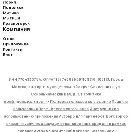
Лобня
Подольск
Митино
Мытищи
Красногорск
Компания
О нас
Приложение
Контакты
Блог
ИНН 7704330784, ОГРН 1157746896691109316, 107113, Город
Москва, вн.тер.г. муниципальный округ Сокольники, ул
Сокольнический Вал, д. 1Л
Политика
конфиденциальности
•
Пользовательское соглашение
Правила
пользования
Партнёрское соглашение
Инструкция по
использованию приложения Avtoapp для партнеров
Договор об
оказании услуг по эвакуации транспортных средств в рамках
сервиса AvtoApp
Агентский договор
Заявление о