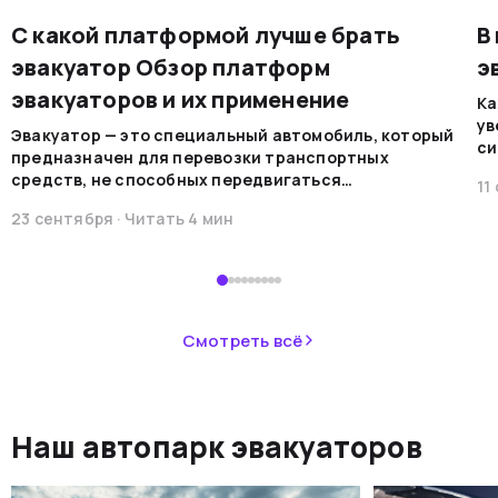
С какой платформой лучше брать
В
эвакуатор Обзор платформ
э
эвакуаторов и их применение
Ка
ув
Эвакуатор — это специальный автомобиль, который
си
предназначен для перевозки транспортных
на
средств, не способных передвигаться
11
мо
самостоятельно по каким-либо причинам. Эти
ре
23 сентября
· Читать
4
мин
машины обеспечивают безопасную
во
транспортировку в случае поломок, аварий или при
В 
необходимости перемещения.&nbsp;
пр
ав
не
Смотреть всё
ав
си
не
Наш автопарк эвакуаторов