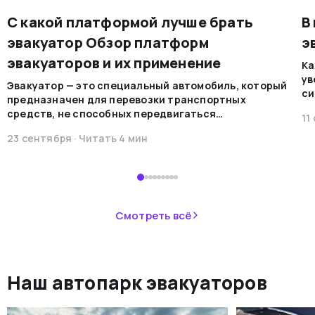
С какой платформой лучше брать
В
эвакуатор Обзор платформ
э
эвакуаторов и их применение
Ка
ув
Эвакуатор — это специальный автомобиль, который
си
предназначен для перевозки транспортных
на
средств, не способных передвигаться
11
мо
самостоятельно по каким-либо причинам. Эти
ре
23 сентября
· Читать
4
мин
машины обеспечивают безопасную
во
транспортировку в случае поломок, аварий или при
В 
необходимости перемещения.&nbsp;
пр
ав
не
Смотреть всё
ав
си
не
Наш автопарк эвакуаторов