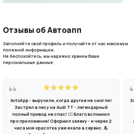
Отзывы об Автоапп
Заполняйте свой профиль и получайте от нас максимум
полезной информации.
Не беспокойтесь, мы надежно храним Ваши
персональные данные.
AvtoApp - выручили, когда другие не смогли!
З
Застрял в лесу на Audi TT - легендарный
полный привод не спас! 🤷‍♂️ Благо вспомнил
про приложение! Оформил заявку - и через 2
часа моя красотка уже ехала в сервис. 💪