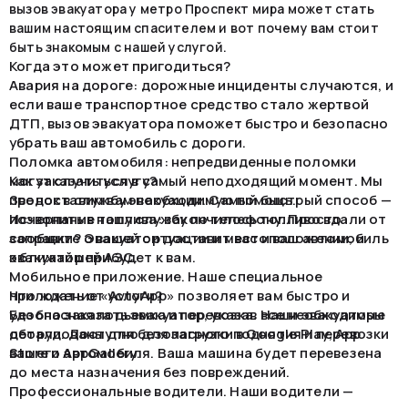
вызов эвакуатора у метро Проспект мира может стать
вашим настоящим спасителем и вот почему вам стоит
быть знакомым с нашей услугой.
Когда это может пригодиться?
Авария на дороге: дорожные инциденты случаются, и
если ваше транспортное средство стало жертвой
ДТП, вызов эвакуатора поможет быстро и безопасно
убрать ваш автомобиль с дороги.
Поломка автомобиля: непредвиденные поломки
могут случиться в самый неподходящий момент. Мы
Как заказать услугу?
предоставим вам необходимую помощь.
Звонок в службу эвакуации. Самый быстрый способ —
Исчерпание топлива: закончилось топливо вдали от
позвонить в нашу службу по телефону. Просто
заправки? Эвакуатор доставит вас и ваш автомобиль
сообщите о вашей ситуации и местоположении, и
к ближайшей АЗС.
эвакуатор прибудет к вам.
Мобильное приложение. Наше специальное
приложение «AvtoApp» позволяет вам быстро и
Что ждать от услуги?
удобно заказать эвакуатор, указав все необходимые
Безопасная подъемка и перевозка. Наши эвакуаторы
детали. Доступно для загрузки в Google Play, App
оборудованы для безопасного поднятия и перевозки
Store и AppGallery.
вашего автомобиля. Ваша машина будет перевезена
до места назначения без повреждений.
Профессиональные водители. Наши водители —