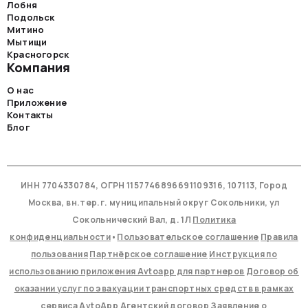
Лобня
Подольск
Митино
Мытищи
Красногорск
Компания
О нас
Приложение
Контакты
Блог
ИНН 7704330784, ОГРН 1157746896691109316, 107113, Город
Москва, вн.тер.г. муниципальный округ Сокольники, ул
Сокольнический Вал, д. 1Л
Политика
конфиденциальности
•
Пользовательское соглашение
Правила
пользования
Партнёрское соглашение
Инструкция по
использованию приложения Avtoapp для партнеров
Договор об
оказании услуг по эвакуации транспортных средств в рамках
сервиса AvtoApp
Агентский договор
Заявление о