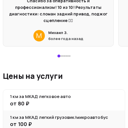
Спасибо за оперативность и
профессионализм! 10 из 10! Результаты
диагностики: сломан задний привод, поджог
сцепление 🤦‍♂️
Михаил З.
М
более года назад
Цены на услуги
1 км за МКАД легковое авто
от
80
₽
1 км за МКАД легкий грузовик/микроавтобус
от
100
₽