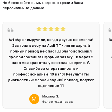
Не беспокойтесь, мы надежно храним Ваши
персональные данные.
AvtoApp - выручили, когда другие не смогли!
З
Застрял в лесу на Audi TT - легендарный
полный привод не спас! 🤷‍♂️ Благо вспомнил
про приложение! Оформил заявку - и через 2
часа моя красотка уже ехала в сервис. 💪
Спасибо за оперативность и
профессионализм! 10 из 10! Результаты
диагностики: сломан задний привод, поджог
сцепление 🤦‍♂️
Михаил З.
М
более года назад