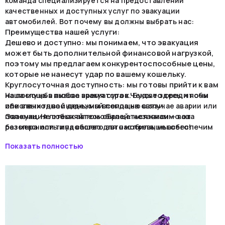
команда специализируется на предоставлении
качественных и доступных услуг по эвакуации
автомобилей. Вот почему вы должны выбрать нас:
Преимущества нашей услуги:
Дешево и доступно: мы понимаем, что эвакуация
может быть дополнительной финансовой нагрузкой,
поэтому мы предлагаем конкурентоспособные цены,
которые не нанесут удар по вашему кошельку.
Круглосуточная доступность: мы готовы прийти к вам
на помощь в любое время суток. Будь то среди ночи
Наша служба вызова эвакуатора в Чехове здесь, чтобы
или в выходной день, мы всегда на связи.
обеспечить вас надежной помощью в случае аварии или
Эвакуация любых автомобилей: независимо от
поломки. Не стесняйтесь обращаться к нам — ваша
размера или типа вашего автомобиля, мы обеспечим
безопасность и удобство для нас превыше всего!
его безопасную и аккуратную эвакуацию.
Показать полностью
Легко и просто: заказать услугу легко — просто
позвоните по указанному номеру телефона, и наша
команда приедет к вам в кратчайшие сроки.