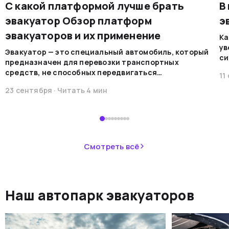
С какой платформой лучше брать
В
эвакуатор Обзор платформ
э
эвакуаторов и их применение
Ка
ув
Эвакуатор — это специальный автомобиль, который
си
предназначен для перевозки транспортных
на
средств, не способных передвигаться
11
мо
самостоятельно по каким-либо причинам. Эти
ре
23 сентября
· Читать
4
мин
машины обеспечивают безопасную
во
транспортировку в случае поломок, аварий или при
В 
необходимости перемещения.&nbsp;
пр
ав
не
Смотреть всё
ав
си
не
Наш автопарк эвакуаторов