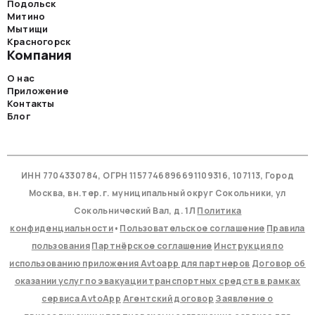
Подольск
Митино
Мытищи
Красногорск
Компания
О нас
Приложение
Контакты
Блог
ИНН 7704330784, ОГРН 1157746896691109316, 107113, Город
Москва, вн.тер.г. муниципальный округ Сокольники, ул
Сокольнический Вал, д. 1Л
Политика
конфиденциальности
•
Пользовательское соглашение
Правила
пользования
Партнёрское соглашение
Инструкция по
использованию приложения Avtoapp для партнеров
Договор об
оказании услуг по эвакуации транспортных средств в рамках
сервиса AvtoApp
Агентский договор
Заявление о