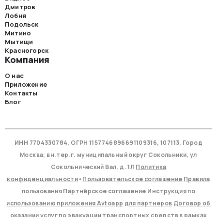
Дмитров
Лобня
Подольск
Митино
Мытищи
Красногорск
Компания
О нас
Приложение
Контакты
Блог
ИНН 7704330784, ОГРН 1157746896691109316, 107113, Город
Москва, вн.тер.г. муниципальный округ Сокольники, ул
Сокольнический Вал, д. 1Л
Политика
конфиденциальности
•
Пользовательское соглашение
Правила
пользования
Партнёрское соглашение
Инструкция по
использованию приложения Avtoapp для партнеров
Договор об
оказании услуг по эвакуации транспортных средств в рамках