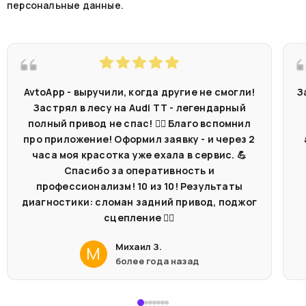
персональные данные.
AvtoApp - выручили, когда другие не смогли!
З
Застрял в лесу на Audi TT - легендарный
полный привод не спас! 🤷‍♂️ Благо вспомнил
про приложение! Оформил заявку - и через 2
часа моя красотка уже ехала в сервис. 💪
Спасибо за оперативность и
профессионализм! 10 из 10! Результаты
диагностики: сломан задний привод, поджог
сцепление 🤦‍♂️
Михаил З.
М
более года назад