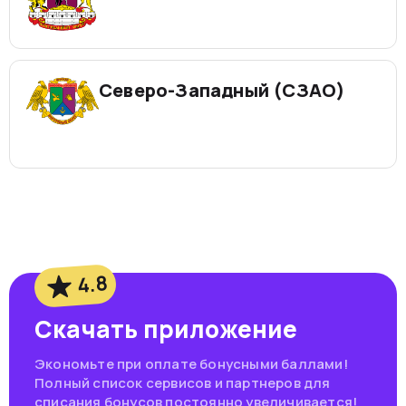
Северо-Западный (СЗАО)
4.8
Скачать приложение
Экономьте при оплате бонусными баллами!
Полный список сервисов и партнеров для
списания бонусов постоянно увеличивается!