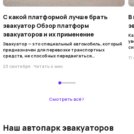
С какой платформой лучше брать
В
эвакуатор Обзор платформ
э
эвакуаторов и их применение
Ка
ув
Эвакуатор — это специальный автомобиль, который
си
предназначен для перевозки транспортных
на
средств, не способных передвигаться
11
мо
самостоятельно по каким-либо причинам. Эти
ре
23 сентября
· Читать
4
мин
машины обеспечивают безопасную
во
транспортировку в случае поломок, аварий или при
В 
необходимости перемещения.&nbsp;
пр
ав
не
Смотреть всё
ав
си
не
Наш автопарк эвакуаторов