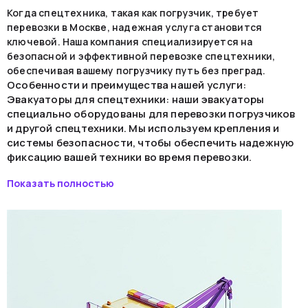
Когда спецтехника, такая как погрузчик, требует
перевозки в Москве, надежная услуга становится
ключевой. Наша компания специализируется на
безопасной и эффективной перевозке спецтехники,
обеспечивая вашему погрузчику путь без преград.
Особенности и преимущества нашей услуги:
Эвакуаторы для спецтехники: наши эвакуаторы
специально оборудованы для перевозки погрузчиков
и другой спецтехники. Мы используем крепления и
системы безопасности, чтобы обеспечить надежную
фиксацию вашей техники во время перевозки.
Профессиональные водители: наши водители
Показать полностью
обучены и имеют опыт в перевозке спецтехники. Они
знают все тонкости и особенности, чтобы обеспечить
безопасную доставку вашего погрузчика.
Географическое покрытие: мы предоставляем услуги
перевозки погрузчиков в Москве и ближайших
регионах. Независимо от вашего местоположения, мы
готовы предоставить надежную перевозку.