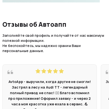
Отзывы об Автоапп
Заполняйте свой профиль и получайте от нас максимум
полезной информации.
Не беспокойтесь, мы надежно храним Ваши
персональные данные.
AvtoApp - выручили, когда другие не смогли!
З
Застрял в лесу на Audi TT - легендарный
полный привод не спас! 🤷‍♂️ Благо вспомнил
про приложение! Оформил заявку - и через 2
часа моя красотка уже ехала в сервис. 💪