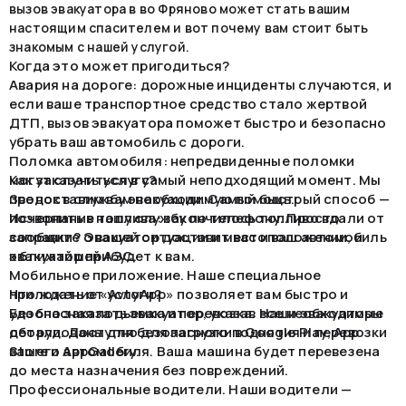
вызов эвакуатора в во Фряново может стать вашим
настоящим спасителем и вот почему вам стоит быть
знакомым с нашей услугой.
Когда это может пригодиться?
Авария на дороге: дорожные инциденты случаются, и
если ваше транспортное средство стало жертвой
ДТП, вызов эвакуатора поможет быстро и безопасно
убрать ваш автомобиль с дороги.
Поломка автомобиля: непредвиденные поломки
могут случиться в самый неподходящий момент. Мы
Как заказать услугу?
предоставим вам необходимую помощь.
Звонок в службу эвакуации. Самый быстрый способ —
Исчерпание топлива: закончилось топливо вдали от
позвонить в нашу службу по телефону. Просто
заправки? Эвакуатор доставит вас и ваш автомобиль
сообщите о вашей ситуации и местоположении, и
к ближайшей АЗС.
эвакуатор прибудет к вам.
Мобильное приложение. Наше специальное
приложение «AvtoApp» позволяет вам быстро и
Что ждать от услуги?
удобно заказать эвакуатор, указав все необходимые
Безопасная подъемка и перевозка. Наши эвакуаторы
детали. Доступно для загрузки в Google Play, App
оборудованы для безопасного поднятия и перевозки
Store и AppGallery.
вашего автомобиля. Ваша машина будет перевезена
до места назначения без повреждений.
Профессиональные водители. Наши водители —