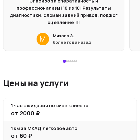
Спасибо за оперативность и
профессионализм! 10 из 10! Результаты
диагностики: сломан задний привод, поджог
сцепление 🤦‍♂️
Михаил З.
М
более года назад
Цены на услуги
1 час ожидания по вине клиента
от
2000
₽
1 км за МКАД легковое авто
от
80
₽