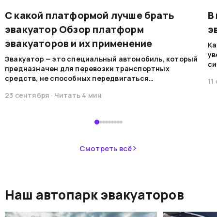
С какой платформой лучше брать
В
эвакуатор Обзор платформ
э
эвакуаторов и их применение
Ка
ув
Эвакуатор — это специальный автомобиль, который
си
предназначен для перевозки транспортных
на
средств, не способных передвигаться
11
мо
самостоятельно по каким-либо причинам. Эти
ре
23 сентября
· Читать
4
мин
машины обеспечивают безопасную
во
транспортировку в случае поломок, аварий или при
В 
необходимости перемещения.&nbsp;
пр
ав
не
Смотреть всё
ав
си
не
Наш автопарк эвакуаторов