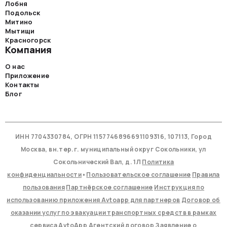
Лобня
Подольск
Митино
Мытищи
Красногорск
Компания
О нас
Приложение
Контакты
Блог
ИНН 7704330784, ОГРН 1157746896691109316, 107113, Город
Москва, вн.тер.г. муниципальный округ Сокольники, ул
Сокольнический Вал, д. 1Л
Политика
конфиденциальности
•
Пользовательское соглашение
Правила
пользования
Партнёрское соглашение
Инструкция по
использованию приложения Avtoapp для партнеров
Договор об
оказании услуг по эвакуации транспортных средств в рамках
сервиса AvtoApp
Агентский договор
Заявление о