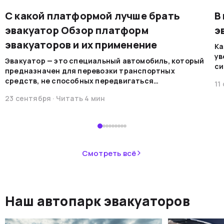
С какой платформой лучше брать
В
эвакуатор Обзор платформ
э
эвакуаторов и их применение
Ка
ув
Эвакуатор — это специальный автомобиль, который
си
предназначен для перевозки транспортных
на
средств, не способных передвигаться
11
мо
самостоятельно по каким-либо причинам. Эти
ре
23 сентября
· Читать
4
мин
машины обеспечивают безопасную
во
транспортировку в случае поломок, аварий или при
В 
необходимости перемещения.&nbsp;
пр
ав
не
Смотреть всё
ав
си
не
Наш автопарк эвакуаторов