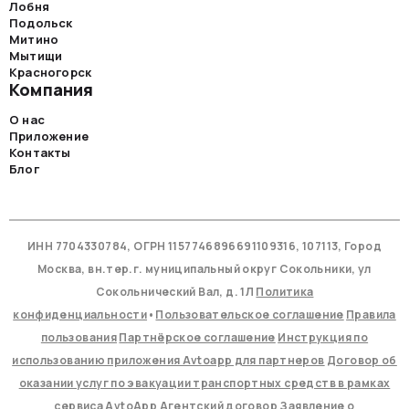
Лобня
Подольск
Митино
Мытищи
Красногорск
Компания
О нас
Приложение
Контакты
Блог
ИНН 7704330784, ОГРН 1157746896691109316, 107113, Город
Москва, вн.тер.г. муниципальный округ Сокольники, ул
Сокольнический Вал, д. 1Л
Политика
конфиденциальности
•
Пользовательское соглашение
Правила
пользования
Партнёрское соглашение
Инструкция по
использованию приложения Avtoapp для партнеров
Договор об
оказании услуг по эвакуации транспортных средств в рамках
сервиса AvtoApp
Агентский договор
Заявление о