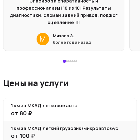
Спасибо за оперативность и
профессионализм! 10 из 10! Результаты
диагностики: сломан задний привод, поджог
сцепление 🤦‍♂️
Михаил З.
М
более года назад
Цены на услуги
1 км за МКАД легковое авто
от
80
₽
1 км за МКАД легкий грузовик/микроавтобус
от
100
₽