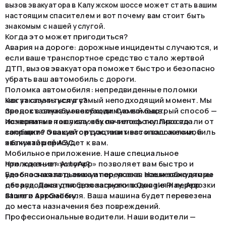
вызов эвакуатора в Калужском шоссе может стать вашим
настоящим спасителем и вот почему вам стоит быть
знакомым с нашей услугой.
Когда это может пригодиться?
Авария на дороге: дорожные инциденты случаются, и
если ваше транспортное средство стало жертвой
ДТП, вызов эвакуатора поможет быстро и безопасно
убрать ваш автомобиль с дороги.
Поломка автомобиля: непредвиденные поломки
могут случиться в самый неподходящий момент. Мы
Как заказать услугу?
предоставим вам необходимую помощь.
Звонок в службу эвакуации. Самый быстрый способ —
Исчерпание топлива: закончилось топливо вдали от
позвонить в нашу службу по телефону. Просто
заправки? Эвакуатор доставит вас и ваш автомобиль
сообщите о вашей ситуации и местоположении, и
к ближайшей АЗС.
эвакуатор прибудет к вам.
Мобильное приложение. Наше специальное
приложение «AvtoApp» позволяет вам быстро и
Что ждать от услуги?
удобно заказать эвакуатор, указав все необходимые
Безопасная подъемка и перевозка. Наши эвакуаторы
детали. Доступно для загрузки в Google Play, App
оборудованы для безопасного поднятия и перевозки
Store и AppGallery.
вашего автомобиля. Ваша машина будет перевезена
до места назначения без повреждений.
Профессиональные водители. Наши водители —