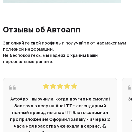
Отзывы об Автоапп
Заполняйте свой профиль и получайте от нас максимум
полезной информации.
Не беспокойтесь, мы надежно храним Ваши
персональные данные.
AvtoApp - выручили, когда другие не смогли!
З
Застрял в лесу на Audi TT - легендарный
полный привод не спас! 🤷‍♂️ Благо вспомнил
про приложение! Оформил заявку - и через 2
часа моя красотка уже ехала в сервис. 💪