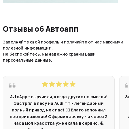
Отзывы об Автоапп
Заполняйте свой профиль и получайте от нас максимум
полезной информации.
Не беспокойтесь, мы надежно храним Ваши
персональные данные.
AvtoApp - выручили, когда другие не смогли!
З
Застрял в лесу на Audi TT - легендарный
полный привод не спас! 🤷‍♂️ Благо вспомнил
про приложение! Оформил заявку - и через 2
часа моя красотка уже ехала в сервис. 💪