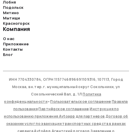
Лобня
Подольск
Митино
Мытищи
Красногорск
Компания
О нас
Приложение
Контакты
Блог
ИНН 7704330784, ОГРН 1157746896691109316, 107113, Город
Москва, вн.тер.г. муниципальный округ Сокольники, ул
Сокольнический Вал, д. 1Л
Политика
конфиденциальности
•
Пользовательское соглашение
Правила
пользования
Партнёрское соглашение
Инструкция по
использованию приложения Avtoapp для партнеров
Договор об
оказании услуг по эвакуации транспортных средств в рамках
сервиса AvtoApp
Агентский договор
Заявление о