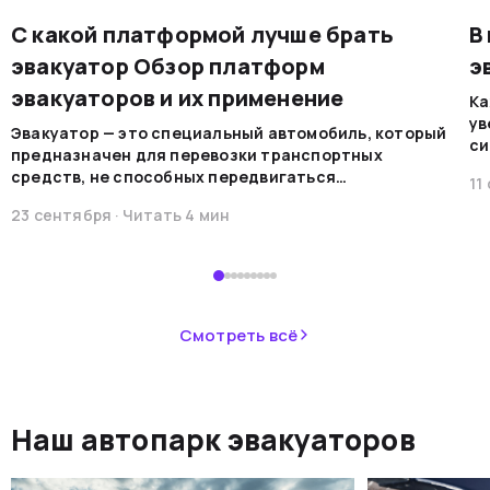
С какой платформой лучше брать
В
эвакуатор Обзор платформ
э
эвакуаторов и их применение
Ка
ув
Эвакуатор — это специальный автомобиль, который
си
предназначен для перевозки транспортных
на
средств, не способных передвигаться
11
мо
самостоятельно по каким-либо причинам. Эти
ре
23 сентября
· Читать
4
мин
машины обеспечивают безопасную
во
транспортировку в случае поломок, аварий или при
В 
необходимости перемещения.&nbsp;
пр
ав
не
Смотреть всё
ав
си
не
Наш автопарк эвакуаторов