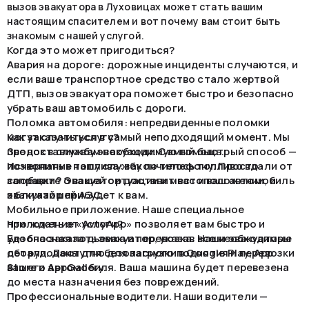
вызов эвакуатора в Луховицах может стать вашим
настоящим спасителем и вот почему вам стоит быть
знакомым с нашей услугой.
Когда это может пригодиться?
Авария на дороге: дорожные инциденты случаются, и
если ваше транспортное средство стало жертвой
ДТП, вызов эвакуатора поможет быстро и безопасно
убрать ваш автомобиль с дороги.
Поломка автомобиля: непредвиденные поломки
могут случиться в самый неподходящий момент. Мы
Как заказать услугу?
предоставим вам необходимую помощь.
Звонок в службу эвакуации. Самый быстрый способ —
Исчерпание топлива: закончилось топливо вдали от
позвонить в нашу службу по телефону. Просто
заправки? Эвакуатор доставит вас и ваш автомобиль
сообщите о вашей ситуации и местоположении, и
к ближайшей АЗС.
эвакуатор прибудет к вам.
Мобильное приложение. Наше специальное
приложение «AvtoApp» позволяет вам быстро и
Что ждать от услуги?
удобно заказать эвакуатор, указав все необходимые
Безопасная подъемка и перевозка. Наши эвакуаторы
детали. Доступно для загрузки в Google Play, App
оборудованы для безопасного поднятия и перевозки
Store и AppGallery.
вашего автомобиля. Ваша машина будет перевезена
до места назначения без повреждений.
Профессиональные водители. Наши водители —