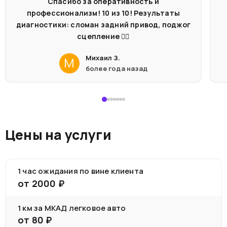
Спасибо за оперативность и
профессионализм! 10 из 10! Результаты
диагностики: сломан задний привод, поджог
сцепление 🤦‍♂️
Михаил З.
М
более года назад
Цены на услуги
1 час ожидания по вине клиента
от
2000
₽
1 км за МКАД легковое авто
от
80
₽