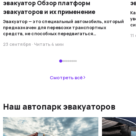
эвакуатор Обзор платформ
э
эвакуаторов и их применение
Ка
ув
Эвакуатор — это специальный автомобиль, который
си
предназначен для перевозки транспортных
на
средств, не способных передвигаться
11
мо
самостоятельно по каким-либо причинам. Эти
ре
23 сентября
· Читать
4
мин
машины обеспечивают безопасную
во
транспортировку в случае поломок, аварий или при
В 
необходимости перемещения.&nbsp;
пр
ав
не
Смотреть всё
ав
си
не
Наш автопарк эвакуаторов