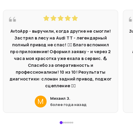
AvtoApp - выручили, когда другие не смогли!
З
Застрял в лесу на Audi TT - легендарный
полный привод не спас! 🤷‍♂️ Благо вспомнил
про приложение! Оформил заявку - и через 2
часа моя красотка уже ехала в сервис. 💪
Спасибо за оперативность и
профессионализм! 10 из 10! Результаты
диагностики: сломан задний привод, поджог
сцепление 🤦‍♂️
Михаил З.
М
более года назад