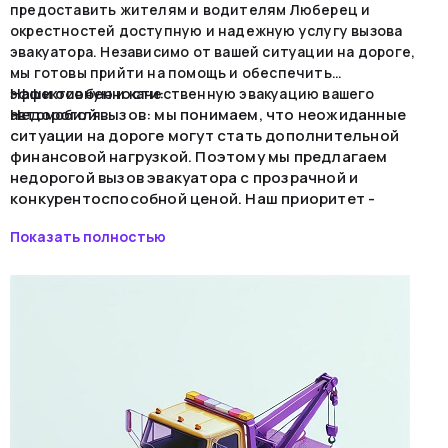
предоставить жителям и водителям Люберец и
окрестностей доступную и надежную услугу вызова
эвакуатора. Независимо от вашей ситуации на дороге,
мы готовы прийти на помощь и обеспечить
Наши особенности:
эффективную и качественную эвакуацию вашего
Недорогой вызов: мы понимаем, что неожиданные
автомобиля.
ситуации на дороге могут стать дополнительной
финансовой нагрузкой. Поэтому мы предлагаем
недорогой вызов эвакуатора с прозрачной и
конкурентоспособной ценой. Наш приоритет -
предоставить вам отличное соотношение цены и
Показать полностью
качества обслуживания.
Круглосуточно: чрезвычайные ситуации могут
случиться в любое время суток, поэтому мы доступны
для заказа круглосуточно. Не важно, вызываете ли вы
эвакуатор рано утром, вечером или ночью - мы
гарантируем оперативное реагирование и быстрое
прибытие на место.
Эвакуатор-манипулятор: наши эвакуаторы-
манипуляторы специально адаптированы для
выполнения разнообразных задач. С их помощью, мы