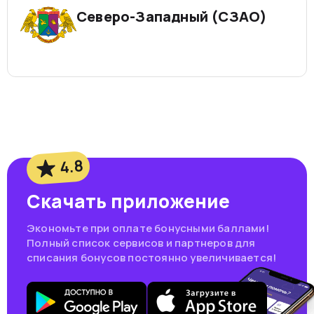
Северо-Западный (СЗАО)
4.8
Скачать приложение
Экономьте при оплате бонусными баллами!
Полный список сервисов и партнеров для
списания бонусов постоянно увеличивается!