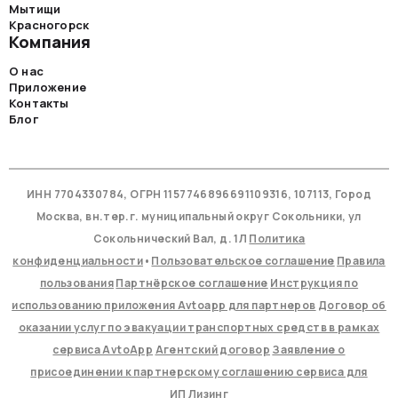
Мытищи
Красногорск
Компания
О нас
Приложение
Контакты
Блог
ИНН 7704330784, ОГРН 1157746896691109316, 107113, Город
Москва, вн.тер.г. муниципальный округ Сокольники, ул
Сокольнический Вал, д. 1Л
Политика
конфиденциальности
•
Пользовательское соглашение
Правила
пользования
Партнёрское соглашение
Инструкция по
использованию приложения Avtoapp для партнеров
Договор об
оказании услуг по эвакуации транспортных средств в рамках
сервиса AvtoApp
Агентский договор
Заявление о
присоединении к партнерскому соглашению сервиса для
ИП
Лизинг