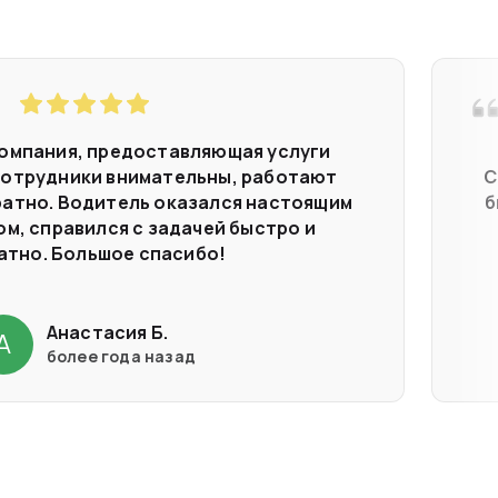
омпания, предоставляющая услуги
Сотрудники внимательны, работают
С
ратно. Водитель оказался настоящим
б
м, справился с задачей быстро и
атно. Большое спасибо!
Анастасия Б.
А
более года назад