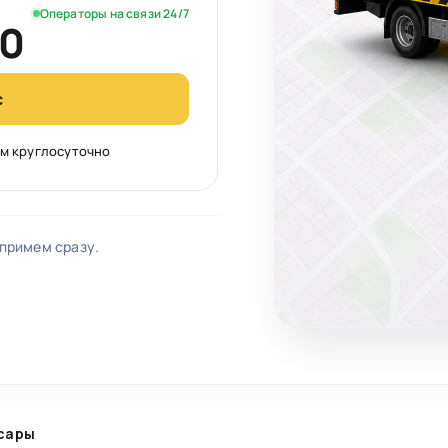
Операторы на связи 24/7
60
с
м круглосуточно
 примем сразу.
сары