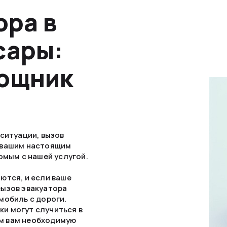
ора в
сары:
ощник
ситуации, вызов
 вашим настоящим
омым с нашей услугой.
ются, и если ваше
вызов эвакуатора
мобиль с дороги.
и могут случиться в
м вам необходимую