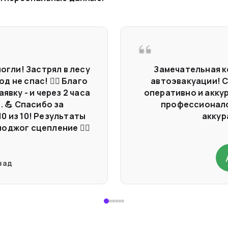
могли! Застрял в лесу
Замечательная к
 не спас! 🤷‍♂️ Благо
автоэвакуации! 
вку - и через 2 часа
оперативно и акку
. 💪 Спасибо за
профессионало
0 из 10! Результаты
аккур
джог сцепление 🤦‍♂️
зад