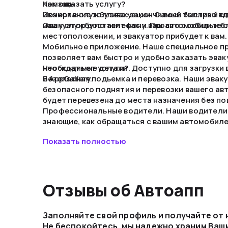
помощь.
Как заказать услугу?
Исчерпание топлива: закончилось топливо вд
Звонок в службу эвакуации. Самый быстрый сп
Эвакуатор доставит вас и ваш автомобиль к 
нашу службу по телефону. Просто сообщите о
местоположении, и эвакуатор прибудет к вам.
Мобильное приложение. Наше специальное п
позволяет вам быстро и удобно заказать эваку
необходимые детали. Доступно для загрузки в 
Что ждать от услуги?
и AppGallery.
Безопасная подъемка и перевозка. Наши эвак
безопасного поднятия и перевозки вашего а
будет перевезена до места назначения без п
Профессиональные водители. Наши водители
знающие, как обращаться с вашим автомобиле
Доставка в сервис. По вашему желанию, эвак
Показать полностью
ваш автомобиль до ближайшего автосервиса.
Отзывы об Автоапп
Заполняйте свой профиль и получайте от
Не беспокойтесь, мы надежно храним Ваш