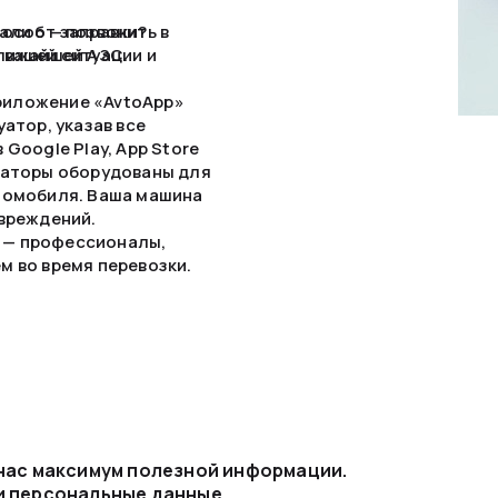
али от заправки?
особ — позвонить в
ближайшей АЗС.
 вашей ситуации и
риложение «AvtoApp»
атор, указав все
Google Play, App Store
уаторы оборудованы для
втомобиля. Ваша машина
овреждений.
 — профессионалы,
м во время перевозки.
уатор может доставить
 нас максимум полезной информации.
и персональные данные.