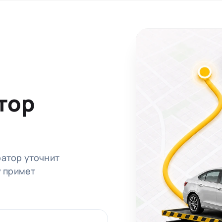
тор
ратор уточнит
у примет