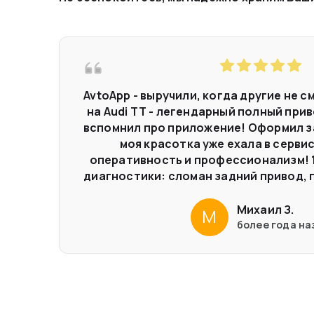
AvtoApp - выручили, когда другие не с
на Audi TT - легендарный полный привод
вспомнил про приложение! Оформил зая
моя красотка уже ехала в сервис
оперативность и профессионализм! 1
диагностики: сломан задний привод, по
Михаил З.
М
более года на