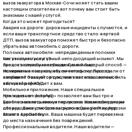
вызов эвакуатора в Москве-Сочи может стать вашим
настоящим спасителем и вот почему вам стоит быть
знакомым с нашей услугой.
Когда это может пригодиться?
Авария на дороге: дорожные инциденты случаются, и
если ваше транспортное средство стало жертвой
ДТП, вызов эвакуатора поможет быстро и безопасно
убрать ваш автомобиль с дороги.
Поломка автомобиля: непредвиденные поломки
могут случиться в самый неподходящий момент. Мы
Как заказать услугу?
предоставим вам необходимую помощь.
Звонок в службу эвакуации. Самый быстрый способ —
Исчерпание топлива: закончилось топливо вдали от
позвонить в нашу службу по телефону. Просто
заправки? Эвакуатор доставит вас и ваш автомобиль
сообщите о вашей ситуации и местоположении, и
к ближайшей АЗС.
эвакуатор прибудет к вам.
Мобильное приложение. Наше специальное
приложение «AvtoApp» позволяет вам быстро и
Что ждать от услуги?
удобно заказать эвакуатор, указав все необходимые
Безопасная подъемка и перевозка. Наши эвакуаторы
детали. Доступно для загрузки в Google Play, App
оборудованы для безопасного поднятия и перевозки
Store и AppGallery.
вашего автомобиля. Ваша машина будет перевезена
до места назначения без повреждений.
Профессиональные водители. Наши водители —