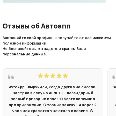
Отзывы об Автоапп
Заполняйте свой профиль и получайте от нас максимум
полезной информации.
Не беспокойтесь, мы надежно храним Ваши
персональные данные.
AvtoApp - выручили, когда другие не смогли!
З
Застрял в лесу на Audi TT - легендарный
полный привод не спас! 🤷‍♂️ Благо вспомнил
про приложение! Оформил заявку - и через 2
часа моя красотка уже ехала в сервис. 💪