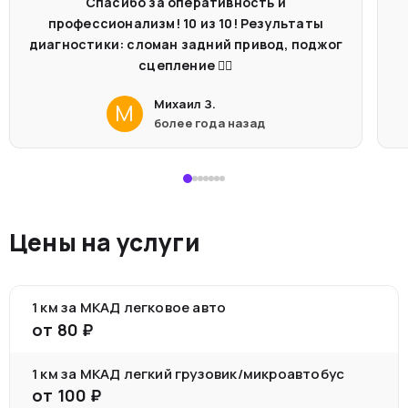
Спасибо за оперативность и
профессионализм! 10 из 10! Результаты
диагностики: сломан задний привод, поджог
сцепление 🤦‍♂️
Михаил З.
М
более года назад
Цены на услуги
1 км за МКАД легковое авто
от
80
₽
1 км за МКАД легкий грузовик/микроавтобус
от
100
₽