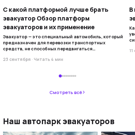
С какой платформой лучше брать
В
эвакуатор Обзор платформ
э
эвакуаторов и их применение
Ка
ув
Эвакуатор — это специальный автомобиль, который
си
предназначен для перевозки транспортных
на
средств, не способных передвигаться
11
мо
самостоятельно по каким-либо причинам. Эти
ре
23 сентября
· Читать
4
мин
машины обеспечивают безопасную
во
транспортировку в случае поломок, аварий или при
В 
необходимости перемещения.&nbsp;
пр
ав
не
Смотреть всё
ав
си
не
Наш автопарк эвакуаторов