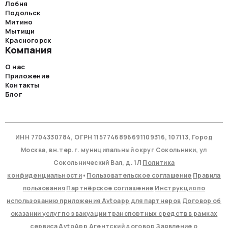
Лобня
Подольск
Митино
Мытищи
Красногорск
Компания
О нас
Приложение
Контакты
Блог
ИНН 7704330784, ОГРН 1157746896691109316, 107113, Город
Москва, вн.тер.г. муниципальный округ Сокольники, ул
Сокольнический Вал, д. 1Л
Политика
конфиденциальности
•
Пользовательское соглашение
Правила
пользования
Партнёрское соглашение
Инструкция по
использованию приложения Avtoapp для партнеров
Договор об
оказании услуг по эвакуации транспортных средств в рамках
сервиса AvtoApp
Агентский договор
Заявление о