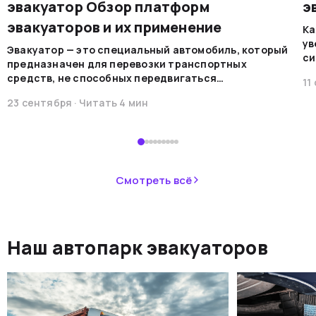
эвакуатор Обзор платформ
э
эвакуаторов и их применение
Ка
ув
Эвакуатор — это специальный автомобиль, который
си
предназначен для перевозки транспортных
на
средств, не способных передвигаться
11
мо
самостоятельно по каким-либо причинам. Эти
ре
23 сентября
· Читать
4
мин
машины обеспечивают безопасную
во
транспортировку в случае поломок, аварий или при
В 
необходимости перемещения.&nbsp;
пр
ав
не
Смотреть всё
ав
си
не
Наш автопарк эвакуаторов