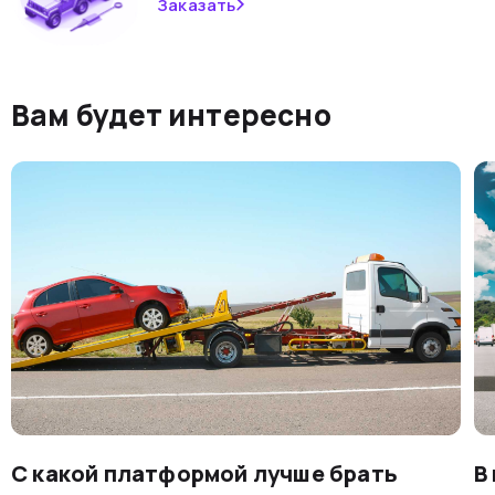
Заказать
Вам будет интересно
С какой платформой лучше брать
В