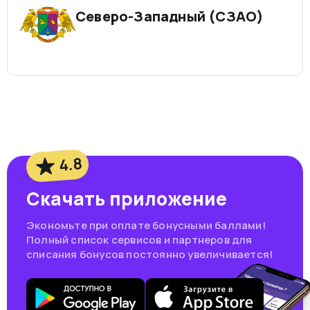
Северо-Западный (СЗАО)
4.8
Скачать приложение
Экономьте при оплате бонусными баллами!
Полный список сервисов и партнеров для
списания бонусов постоянно увеличивается!