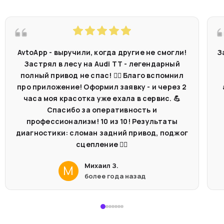
AvtoApp - выручили, когда другие не смогли!
З
Застрял в лесу на Audi TT - легендарный
полный привод не спас! 🤷‍♂️ Благо вспомнил
про приложение! Оформил заявку - и через 2
часа моя красотка уже ехала в сервис. 💪
Спасибо за оперативность и
профессионализм! 10 из 10! Результаты
диагностики: сломан задний привод, поджог
сцепление 🤦‍♂️
Михаил З.
М
более года назад