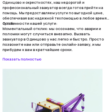
Одинцово и окрестностях, наш недорогой и
профессиональный эвакуатор всегда готов прийти на
помощь. Мы предоставляем услуги по выгодной цене,
обеспечивая вас надежной техпомощью в любое время
Особенности нашей услуги:
суток.
Моментальный отклик: мы осознаем, что аварии и
поломки могут случиться внезапно. Вызвать
эвакуатор в Одинцово у нас легко и быстро. Просто
позвоните нам или отправьте онлайн-заявку, и мы
прибудем к вам в кратчайшие сроки.
Прозрачная цена: наша цель - предоставить
Показать полностью
качественную услугу по низкой цене. У нас нет
скрытых платежей, и вы всегда будете в курсе
стоимости вызова эвакуатора.
Профессиональные специалисты: наши водители и
операторы обладают богатым опытом в сфере авто-
эвакуации, гарантируя безопасную и надежную
перевозку вашего автомобиля.
Обслуживание в Одинцовском районе: мы охватываем
всю территорию Одинцово и ближайших районов,
обеспечивая оперативную помощь независимо от