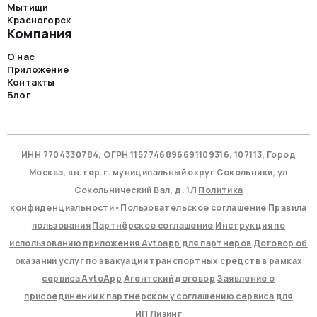
Мытищи
Красногорск
Компания
О нас
Приложение
Контакты
Блог
ИНН 7704330784, ОГРН 1157746896691109316, 107113, Город
Москва, вн.тер.г. муниципальный округ Сокольники, ул
Сокольнический Вал, д. 1Л
Политика
конфиденциальности
•
Пользовательское соглашение
Правила
пользования
Партнёрское соглашение
Инструкция по
использованию приложения Avtoapp для партнеров
Договор об
оказании услуг по эвакуации транспортных средств в рамках
сервиса AvtoApp
Агентский договор
Заявление о
присоединении к партнерскому соглашению сервиса для
ИП
Лизинг