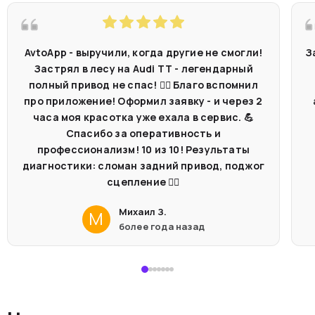
AvtoApp - выручили, когда другие не смогли!
З
Застрял в лесу на Audi TT - легендарный
полный привод не спас! 🤷‍♂️ Благо вспомнил
про приложение! Оформил заявку - и через 2
часа моя красотка уже ехала в сервис. 💪
Спасибо за оперативность и
профессионализм! 10 из 10! Результаты
диагностики: сломан задний привод, поджог
сцепление 🤦‍♂️
Михаил З.
М
более года назад