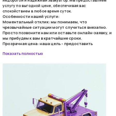
недорогой и надежный эвакуатор. Мы предоставляем
услугу по выгодной цене, обеспечивая вас
спокойствием в любое время суток.
Особенности нашей услуги:
Моментальный отклик: мы понимаем, что
чрезвычайные ситуации могут случиться внезапно.
Просто позвоните нам или оставьте онлайн-заявку, и
мы прибудем к вам в кратчайшие сроки.
Прозрачная цена: наша цель - предоставить
качественную услугу по низкой цене. У нас нет
Показать полностью
скрытых платежей, вы всегда будете знать точную
стоимость вызова эвакуатора.
Профессиональные специалисты: наши водители и
операторы обладают опытом в сфере авто-
эвакуации. Ваш автомобиль будет в надежных руках.
Обслуживание Рузы: мы охватываем всю территорию
Рузы и ближайших районов. Независимо от вашего
местоположения, мы всегда придем на помощь.
Круглосуточная работа: Наш эвакуатор доступен
круглосуточно. Вы можете вызвать нас в любое время
дня и ночи, и мы гарантируем оперативное
реагирование.