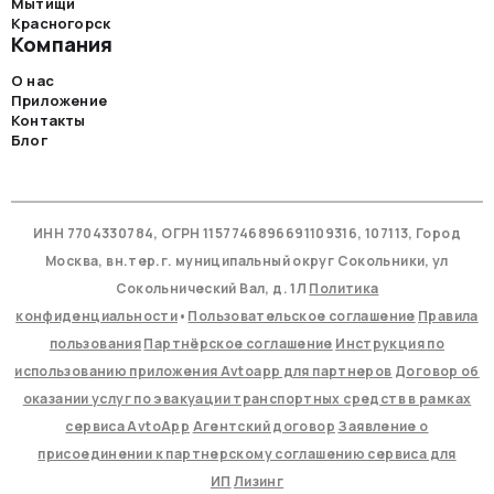
Мытищи
Красногорск
Компания
О нас
Приложение
Контакты
Блог
ИНН 7704330784, ОГРН 1157746896691109316, 107113, Город
Москва, вн.тер.г. муниципальный округ Сокольники, ул
Сокольнический Вал, д. 1Л
Политика
конфиденциальности
•
Пользовательское соглашение
Правила
пользования
Партнёрское соглашение
Инструкция по
использованию приложения Avtoapp для партнеров
Договор об
оказании услуг по эвакуации транспортных средств в рамках
сервиса AvtoApp
Агентский договор
Заявление о
присоединении к партнерскому соглашению сервиса для
ИП
Лизинг