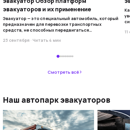
эвакуатор Обзор платформ
э
эвакуаторов и их применение
Ка
ув
Эвакуатор — это специальный автомобиль, который
си
предназначен для перевозки транспортных
на
средств, не способных передвигаться
11
мо
самостоятельно по каким-либо причинам. Эти
ре
23 сентября
· Читать
4
мин
машины обеспечивают безопасную
во
транспортировку в случае поломок, аварий или при
В 
необходимости перемещения.&nbsp;
пр
ав
не
Смотреть всё
ав
си
не
Наш автопарк эвакуаторов