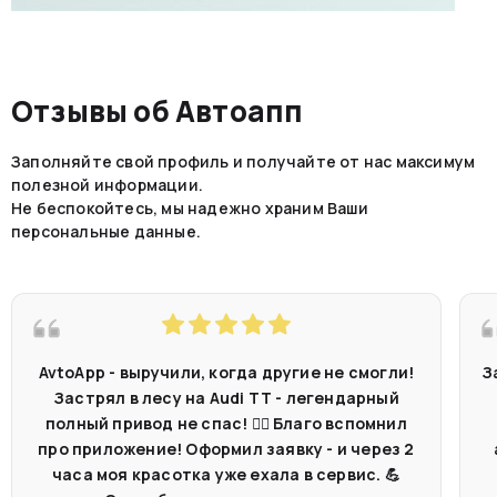
Отзывы об Автоапп
Заполняйте свой профиль и получайте от нас максимум
полезной информации.
Не беспокойтесь, мы надежно храним Ваши
персональные данные.
AvtoApp - выручили, когда другие не смогли!
З
Застрял в лесу на Audi TT - легендарный
полный привод не спас! 🤷‍♂️ Благо вспомнил
про приложение! Оформил заявку - и через 2
часа моя красотка уже ехала в сервис. 💪