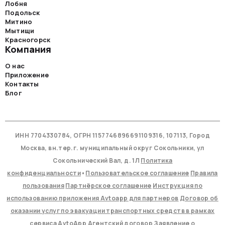
Лобня
Подольск
Митино
Мытищи
Красногорск
Компания
О нас
Приложение
Контакты
Блог
ИНН 7704330784, ОГРН 1157746896691109316, 107113, Город
Москва, вн.тер.г. муниципальный округ Сокольники, ул
Сокольнический Вал, д. 1Л
Политика
конфиденциальности
•
Пользовательское соглашение
Правила
пользования
Партнёрское соглашение
Инструкция по
использованию приложения Avtoapp для партнеров
Договор об
оказании услуг по эвакуации транспортных средств в рамках
сервиса AvtoApp
Агентский договор
Заявление о