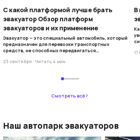
С какой платформой лучше брать
В
эвакуатор Обзор платформ
э
эвакуаторов и их применение
Ка
ув
Эвакуатор — это специальный автомобиль, который
си
предназначен для перевозки транспортных
на
средств, не способных передвигаться
11
мо
самостоятельно по каким-либо причинам. Эти
ре
23 сентября
· Читать
4
мин
машины обеспечивают безопасную
во
транспортировку в случае поломок, аварий или при
В 
необходимости перемещения.&nbsp;
пр
ав
не
Смотреть всё
ав
си
не
Наш автопарк эвакуаторов