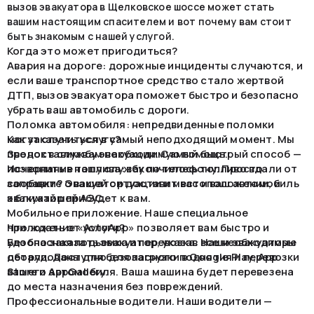
вызов эвакуатора в Щелковское шоссе может стать
вашим настоящим спасителем и вот почему вам стоит
быть знакомым с нашей услугой.
Когда это может пригодиться?
Авария на дороге: дорожные инциденты случаются, и
если ваше транспортное средство стало жертвой
ДТП, вызов эвакуатора поможет быстро и безопасно
убрать ваш автомобиль с дороги.
Поломка автомобиля: непредвиденные поломки
могут случиться в самый неподходящий момент. Мы
Как заказать услугу?
предоставим вам необходимую помощь.
Звонок в службу эвакуации. Самый быстрый способ —
Исчерпание топлива: закончилось топливо вдали от
позвонить в нашу службу по телефону. Просто
заправки? Эвакуатор доставит вас и ваш автомобиль
сообщите о вашей ситуации и местоположении, и
к ближайшей АЗС.
эвакуатор прибудет к вам.
Мобильное приложение. Наше специальное
приложение «AvtoApp» позволяет вам быстро и
Что ждать от услуги?
удобно заказать эвакуатор, указав все необходимые
Безопасная подъемка и перевозка. Наши эвакуаторы
детали. Доступно для загрузки в Google Play, App
оборудованы для безопасного поднятия и перевозки
Store и AppGallery.
вашего автомобиля. Ваша машина будет перевезена
до места назначения без повреждений.
Профессиональные водители. Наши водители —