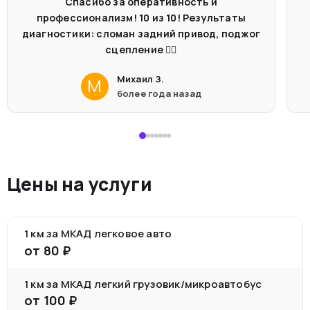
Спасибо за оперативность и
профессионализм! 10 из 10! Результаты
диагностики: сломан задний привод, поджог
сцепление 🤦‍♂️
Михаил З.
М
более года назад
Цены на услуги
1 км за МКАД легковое авто
от
80
₽
1 км за МКАД легкий грузовик/микроавтобус
от
100
₽