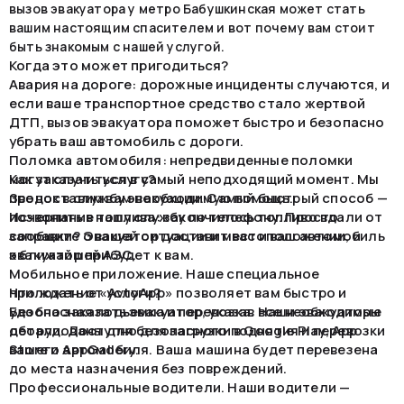
вызов эвакуатора у метро Бабушкинская может стать
вашим настоящим спасителем и вот почему вам стоит
быть знакомым с нашей услугой.
Когда это может пригодиться?
Авария на дороге: дорожные инциденты случаются, и
если ваше транспортное средство стало жертвой
ДТП, вызов эвакуатора поможет быстро и безопасно
убрать ваш автомобиль с дороги.
Поломка автомобиля: непредвиденные поломки
могут случиться в самый неподходящий момент. Мы
Как заказать услугу?
предоставим вам необходимую помощь.
Звонок в службу эвакуации. Самый быстрый способ —
Исчерпание топлива: закончилось топливо вдали от
позвонить в нашу службу по телефону. Просто
заправки? Эвакуатор доставит вас и ваш автомобиль
сообщите о вашей ситуации и местоположении, и
к ближайшей АЗС.
эвакуатор прибудет к вам.
Мобильное приложение. Наше специальное
приложение «AvtoApp» позволяет вам быстро и
Что ждать от услуги?
удобно заказать эвакуатор, указав все необходимые
Безопасная подъемка и перевозка. Наши эвакуаторы
детали. Доступно для загрузки в Google Play, App
оборудованы для безопасного поднятия и перевозки
Store и AppGallery.
вашего автомобиля. Ваша машина будет перевезена
до места назначения без повреждений.
Профессиональные водители. Наши водители —