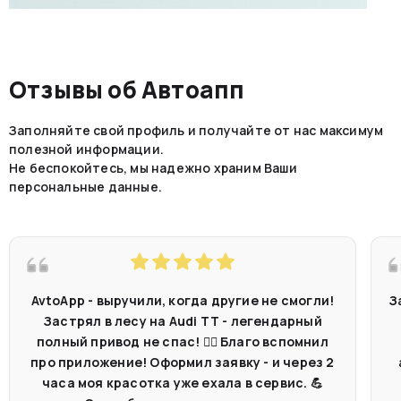
Отзывы об Автоапп
Заполняйте свой профиль и получайте от нас максимум
полезной информации.
Не беспокойтесь, мы надежно храним Ваши
персональные данные.
AvtoApp - выручили, когда другие не смогли!
З
Застрял в лесу на Audi TT - легендарный
полный привод не спас! 🤷‍♂️ Благо вспомнил
про приложение! Оформил заявку - и через 2
часа моя красотка уже ехала в сервис. 💪