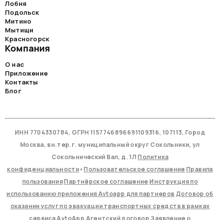
Лобня
Подольск
Митино
Мытищи
Красногорск
Компания
О нас
Приложение
Контакты
Блог
ИНН 7704330784, ОГРН 1157746896691109316, 107113, Город
Москва, вн.тер.г. муниципальный округ Сокольники, ул
Сокольнический Вал, д. 1Л
Политика
конфиденциальности
•
Пользовательское соглашение
Правила
пользования
Партнёрское соглашение
Инструкция по
использованию приложения Avtoapp для партнеров
Договор об
оказании услуг по эвакуации транспортных средств в рамках
сервиса AvtoApp
Агентский договор
Заявление о