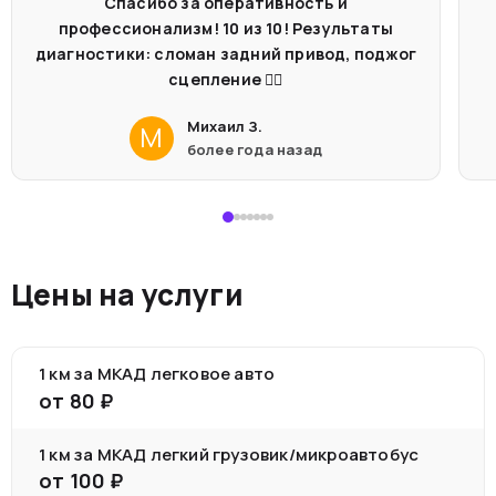
Спасибо за оперативность и
профессионализм! 10 из 10! Результаты
диагностики: сломан задний привод, поджог
сцепление 🤦‍♂️
Михаил З.
М
более года назад
Цены на услуги
1 км за МКАД легковое авто
от
80
₽
1 км за МКАД легкий грузовик/микроавтобус
от
100
₽