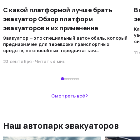
С какой платформой лучше брать
В
эвакуатор Обзор платформ
э
эвакуаторов и их применение
Ка
ув
Эвакуатор — это специальный автомобиль, который
си
предназначен для перевозки транспортных
на
средств, не способных передвигаться
11
мо
самостоятельно по каким-либо причинам. Эти
ре
23 сентября
· Читать
4
мин
машины обеспечивают безопасную
во
транспортировку в случае поломок, аварий или при
В 
необходимости перемещения.&nbsp;
пр
ав
не
Смотреть всё
ав
си
не
Наш автопарк эвакуаторов