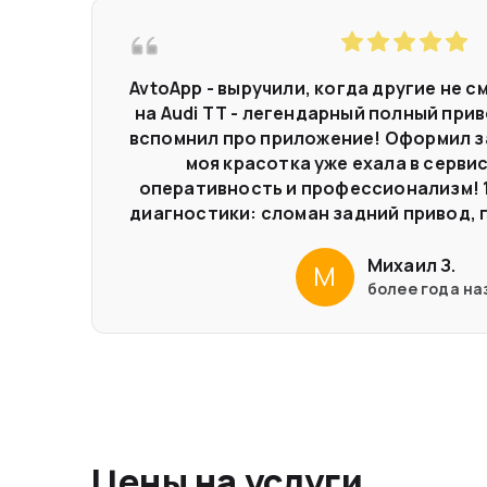
AvtoApp - выручили, когда другие не с
на Audi TT - легендарный полный привод
вспомнил про приложение! Оформил зая
моя красотка уже ехала в сервис
оперативность и профессионализм! 1
диагностики: сломан задний привод, по
Михаил З.
М
более года на
Цены на услуги