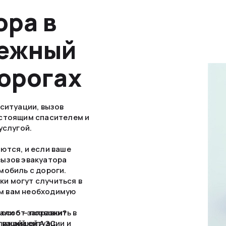
ора в
дежный
орогах
ситуации, вызов
астоящим спасителем и
услугой.
ются, и если ваше
вызов эвакуатора
мобиль с дороги.
и могут случиться в
м вам необходимую
али от заправки?
особ — позвонить в
ближайшей АЗС.
 вашей ситуации и