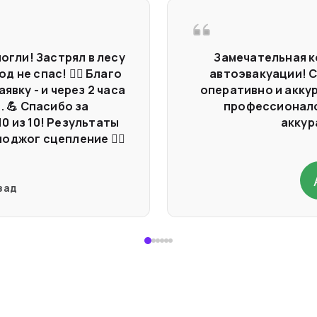
могли! Застрял в лесу
Замечательная к
 не спас! 🤷‍♂️ Благо
автоэвакуации! 
вку - и через 2 часа
оперативно и акку
. 💪 Спасибо за
профессионало
0 из 10! Результаты
аккур
джог сцепление 🤦‍♂️
зад