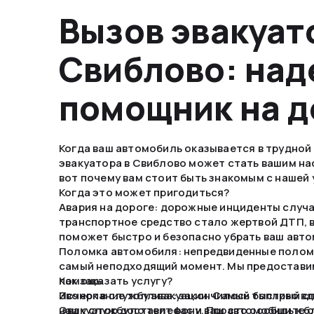
Вызов эвакуат
Свиблово: на
помощник на д
Когда ваш автомобиль оказывается в трудной 
эвакуатора в Свиблово может стать вашим н
вот почему вам стоит быть знакомым с нашей 
Когда это может пригодиться?
Авария на дороге: дорожные инциденты случа
транспортное средство стало жертвой ДТП, 
поможет быстро и безопасно убрать ваш авто
Поломка автомобиля: непредвиденные поломк
самый неподходящий момент. Мы предостави
помощь.
Как заказать услугу?
Исчерпание топлива: закончилось топливо вд
Звонок в службу эвакуации. Самый быстрый сп
Эвакуатор доставит вас и ваш автомобиль к 
нашу службу по телефону. Просто сообщите о