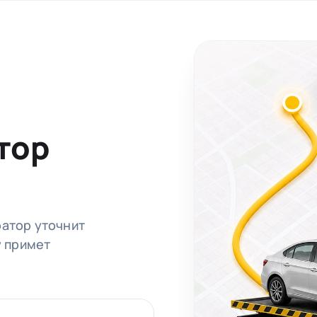
тор
ратор уточнит
у примет