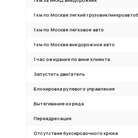
1 км за МКАД внедорожник
1 км по Москве легкий грузовик/микроавто
1 км по Москве легковое авто
1 км по Москве внедорожное авто
1 час ожидания по вине клиента
Запустить двигатель
Блокировка рулевого управления
Вытягивание из ряда
Переадресация
Отсутствие буксировочного крюка