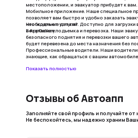
местоположении, и эвакуатор прибудет к вам.
Мобильное приложение. Наше специальное п
позволяет вам быстро и удобно заказать эваку
необходимые детали. Доступно для загрузки в 
Что ждать от услуги?
и AppGallery.
Безопасная подъемка и перевозка. Наши эвак
безопасного поднятия и перевозки вашего а
будет перевезена до места назначения без п
Профессиональные водители. Наши водители
знающие, как обращаться с вашим автомобиле
Доставка в сервис. По вашему желанию, эвак
Показать полностью
ваш автомобиль до ближайшего автосервиса.
Отзывы об Автоапп
Заполняйте свой профиль и получайте от
Не беспокойтесь, мы надежно храним Ваш