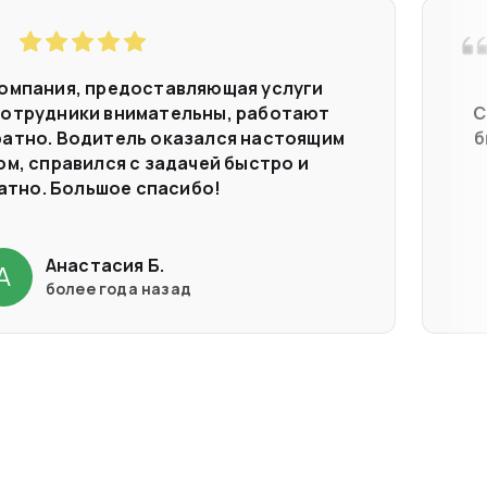
омпания, предоставляющая услуги
Сотрудники внимательны, работают
С
ратно. Водитель оказался настоящим
б
м, справился с задачей быстро и
атно. Большое спасибо!
Анастасия Б.
А
более года назад