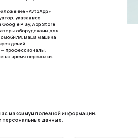
риложение «AvtoApp»
атор, указав все
Google Play, App Store
уаторы оборудованы для
втомобиля. Ваша машина
овреждений.
 — профессионалы,
м во время перевозки.
уатор может доставить
 нас максимум полезной информации.
и персональные данные.