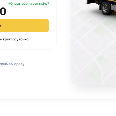
Операторы на связи 24/7
60
с
м круглосуточно
 примем сразу.