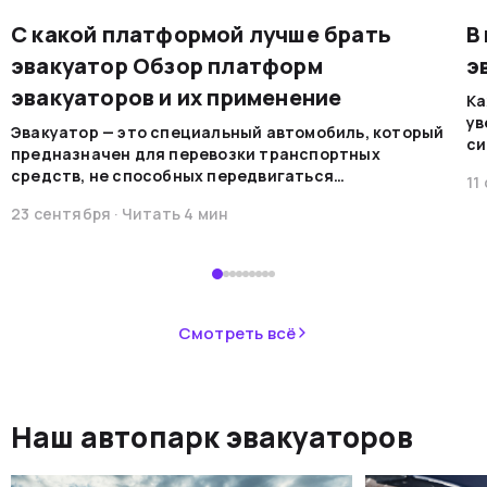
С какой платформой лучше брать
В
эвакуатор Обзор платформ
э
эвакуаторов и их применение
Ка
ув
Эвакуатор — это специальный автомобиль, который
си
предназначен для перевозки транспортных
на
средств, не способных передвигаться
11
мо
самостоятельно по каким-либо причинам. Эти
ре
23 сентября
· Читать
4
мин
машины обеспечивают безопасную
во
транспортировку в случае поломок, аварий или при
В 
необходимости перемещения.&nbsp;
пр
ав
не
Смотреть всё
ав
си
не
Наш автопарк эвакуаторов