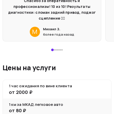
Спасибо за оперативность и
профессионализм! 10 из 10! Результаты
диагностики: сломан задний привод, поджог
сцепление 🤦‍♂️
Михаил З.
М
более года назад
Цены на услуги
1 час ожидания по вине клиента
от
2000
₽
1 км за МКАД легковое авто
от
80
₽