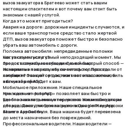
вызов эвакуатора в Братеево может стать вашим
настоящим спасителем и вот почему вам стоит быть
знакомым с нашей услугой.
Когда это может пригодиться?
Авария на дороге: дорожные инциденты случаются, и
если ваше транспортное средство стало жертвой
ДТП, вызов эвакуатора поможет быстро и безопасно
убрать ваш автомобиль с дороги.
Поломка автомобиля: непредвиденные поломки
могут случиться в самый неподходящий момент. Мы
Как заказать услугу?
предоставим вам необходимую помощь.
Звонок в службу эвакуации. Самый быстрый способ —
Исчерпание топлива: закончилось топливо вдали от
позвонить в нашу службу по телефону. Просто
заправки? Эвакуатор доставит вас и ваш автомобиль
сообщите о вашей ситуации и местоположении, и
к ближайшей АЗС.
эвакуатор прибудет к вам.
Мобильное приложение. Наше специальное
приложение «AvtoApp» позволяет вам быстро и
Что ждать от услуги?
удобно заказать эвакуатор, указав все необходимые
Безопасная подъемка и перевозка. Наши эвакуаторы
детали. Доступно для загрузки в Google Play, App
оборудованы для безопасного поднятия и перевозки
Store и AppGallery.
вашего автомобиля. Ваша машина будет перевезена
до места назначения без повреждений.
Профессиональные водители. Наши водители —