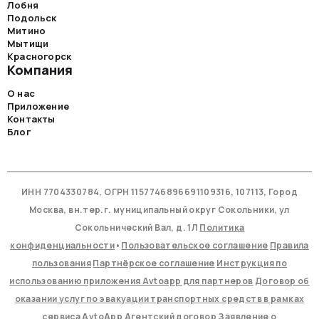
Лобня
Подольск
Митино
Мытищи
Красногорск
Компания
О нас
Приложение
Контакты
Блог
ИНН 7704330784, ОГРН 1157746896691109316, 107113, Город
Москва, вн.тер.г. муниципальный округ Сокольники, ул
Сокольнический Вал, д. 1Л
Политика
конфиденциальности
•
Пользовательское соглашение
Правила
пользования
Партнёрское соглашение
Инструкция по
использованию приложения Avtoapp для партнеров
Договор об
оказании услуг по эвакуации транспортных средств в рамках
сервиса AvtoApp
Агентский договор
Заявление о