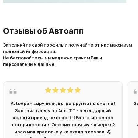
Отзывы об Автоапп
Заполняйте свой профиль и получайте от нас максимум
полезной информации.
Не беспокойтесь, мы надежно храним Ваши
персональные данные.
AvtoApp - выручили, когда другие не смогли!
З
Застрял в лесу на Audi TT - легендарный
полный привод не спас! 🤷‍♂️ Благо вспомнил
про приложение! Оформил заявку - и через 2
часа моя красотка уже ехала в сервис. 💪