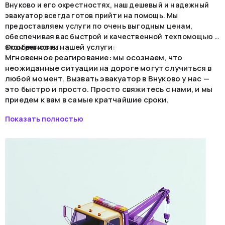
Внуково и его окрестностях, наш дешевый и надежный
эвакуатор всегда готов прийти на помощь. Мы
предоставляем услуги по очень выгодным ценам,
обеспечивая вас быстрой и качественной техпомощью в
Особенности нашей услуги:
этом регионе.
Мгновенное реагирование: мы осознаем, что
неожиданные ситуации на дороге могут случиться в
любой момент. Вызвать эвакуатор в Внуково у нас —
это быстро и просто. Просто свяжитесь с нами, и мы
приедем к вам в самые кратчайшие сроки.
Доступные цены: наша цель - предоставить
Показать полностью
высококачественную услугу по самым низким ценам. У
нас нет скрытых платежей, и вы всегда будете в курсе
стоимости.
Опытные специалисты: наши водители обладают
богатым опытом в сфере авто-эвакуации. Ваш
автомобиль будет перевезен безопасно и бережно.
Обслуживание в Внуково: мы охватываем всю
территорию Внуково и соседних районов,
обеспечивая оперативную помощь, независимо от
вашего местоположения.