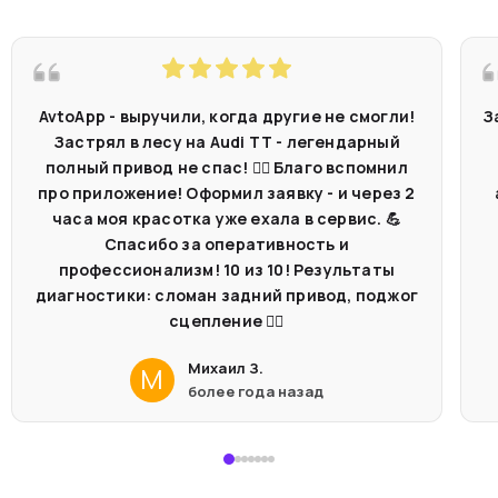
AvtoApp - выручили, когда другие не смогли!
З
Застрял в лесу на Audi TT - легендарный
полный привод не спас! 🤷‍♂️ Благо вспомнил
про приложение! Оформил заявку - и через 2
часа моя красотка уже ехала в сервис. 💪
Спасибо за оперативность и
профессионализм! 10 из 10! Результаты
диагностики: сломан задний привод, поджог
сцепление 🤦‍♂️
Михаил З.
М
более года назад