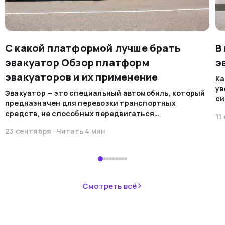
С какой платформой лучше брать
В
эвакуатор Обзор платформ
э
эвакуаторов и их применение
Ка
ув
Эвакуатор — это специальный автомобиль, который
си
предназначен для перевозки транспортных
на
средств, не способных передвигаться
11
мо
самостоятельно по каким-либо причинам. Эти
ре
23 сентября
· Читать
4
мин
машины обеспечивают безопасную
во
транспортировку в случае поломок, аварий или при
В 
необходимости перемещения.&nbsp;
пр
ав
не
Смотреть всё
ав
си
не